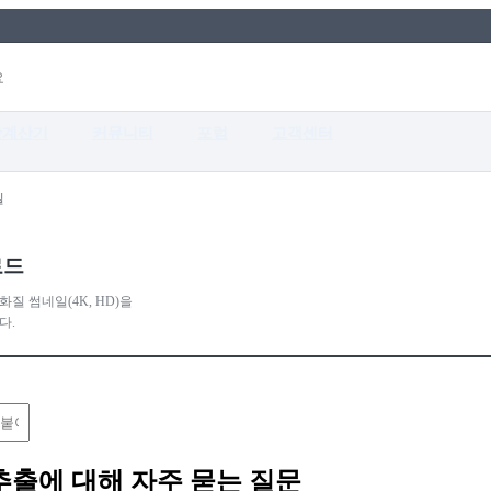
검색
활계산기
커뮤니티
포럼
고객센터
일
로드
질 썸네일(4K, HD)을
다.
추출에 대해 자주 묻는 질문