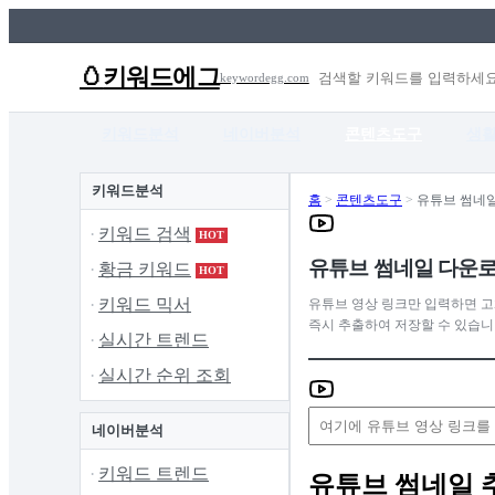
🥚
키워드에그
keywordegg.com
키워드분석
네이버분석
콘텐츠도구
생
키워드분석
홈
>
콘텐츠도구
>
유튜브 썸네
키워드 검색
HOT
유튜브 썸네일 다운
황금 키워드
HOT
키워드 믹서
유튜브 영상 링크만 입력하면 고화
즉시 추출하여 저장할 수 있습니
실시간 트렌드
실시간 순위 조회
네이버분석
키워드 트렌드
유튜브 썸네일 