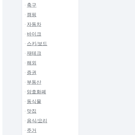
축구
캠핑
자동차
바이크
스키/보드
재테크
해외
증권
부동산
암호화폐
동식물
맛집
음식/요리
주거